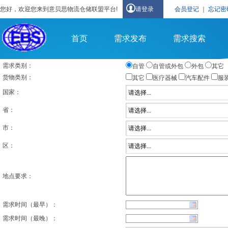
您好，欢迎您来到意贝思物流仓储联盟平台!
请登录
会员登记
｜
忘记密
首页
需求发布
需求搜索
需求类别：
自管
自管或外包
外包
其它
货物类别：
其它
医疗器械
汽车配件
服
国家：
省：
市：
区：
地点要求：
需求时间（最早）：
需求时间（最晚）：